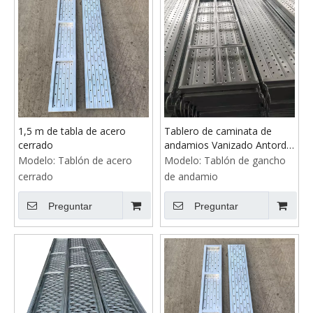
1,5 m de tabla de acero
Tablero de caminata de
cerrado
andamios Vanizado Antordo
Hook Plank de 500 mm de
Modelo:
Tablón de acero
Modelo:
Tablón de gancho
ancho
cerrado
de andamio
Preguntar
Preguntar