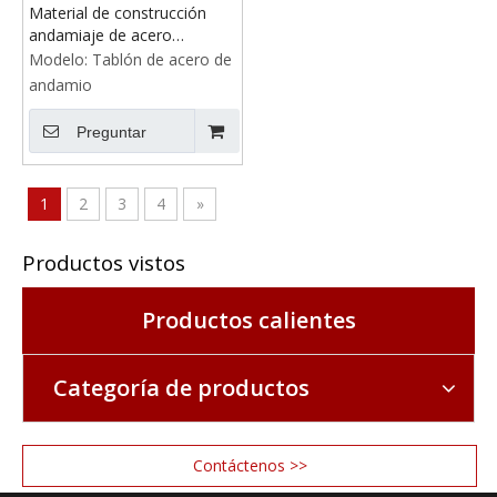
Material de construcción
andamiaje de acero
caminata de acero
Modelo:
Tablón de acero de
andamio
Preguntar
1
2
3
4
»
Productos vistos
Productos calientes
Categoría de productos
Contáctenos >>