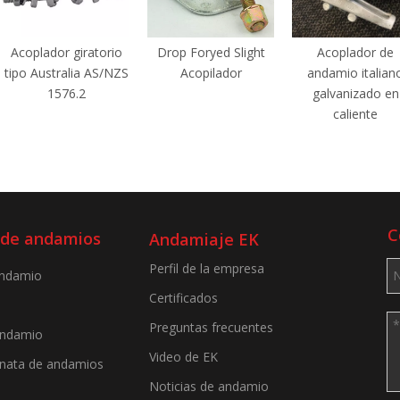
Acoplador giratorio
Drop Foryed Slight
Acoplador de
tipo Australia AS/NZS
Acopilador
andamio italian
1576.2
galvanizado en
caliente
C
 de andamios
Andamiaje EK
Perfil de la empresa
andamio
Certificados
Preguntas frecuentes
andamio
Video de EK
inata de andamios
Noticias de andamio