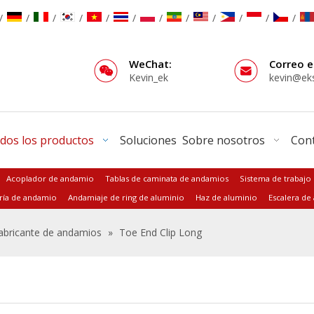
/
/
/
/
/
/
/
/
/
/
/
/
WeChat:
Correo e
Kevin_ek
kevin@ek
dos los productos
Soluciones
Sobre nosotros
Con
Acoplador de andamio
Tablas de caminata de andamios
Sistema de trabajo
ría de andamio
Andamiaje de ring de aluminio
Haz de aluminio
Escalera de
abricante de andamios
»
Toe End Clip Long