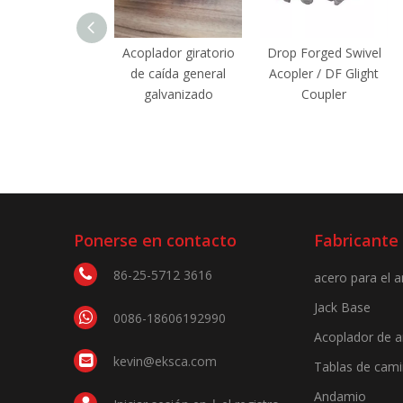
Acoplador giratorio
Drop Forged Swivel
de caída general
Acopler / DF Glight
galvanizado
Coupler
Ponerse en contacto
Fabricante
86-25-5712 3616
acero para el 
Jack Base
0086-18606192990
Acoplador de 
kevin@eksca.com
Tablas de cam
Andamio