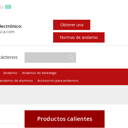
/
Obtener una
lectrónico:
sca.com
cotización
Normas de andamio
táctenos
Andamio
Andamio de kwikstage
 andamio de aluminio
Accesorios para andamios
Productos calientes