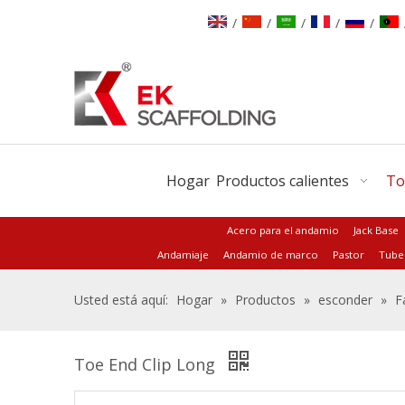
/
/
/
/
/
Hogar
Productos calientes
To
Acero para el andamio
Jack Base
Andamiaje
Andamio de marco
Pastor
Tube
Usted está aquí:
Hogar
»
Productos
»
esconder
»
F
Toe End Clip Long